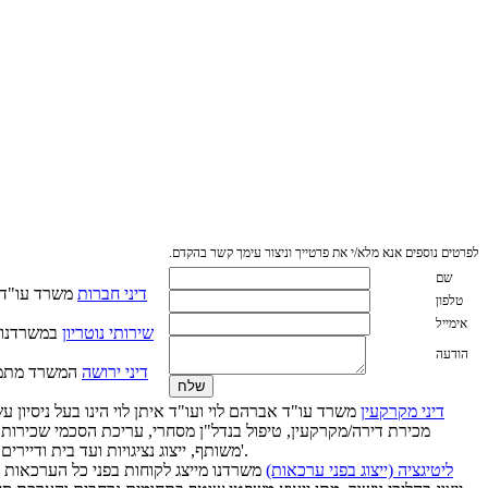
לפרטים נוספים אנא מלא/י את פרטייך וניצור עימך קשר בהקדם.
שם
דיני חברות
משרד עו"ד א
טלפון
אימייל
שירותי נוטריון
במשרדנו נ
הודעה
דיני ירושה
המשרד מתמחה 
דיני מקרקעין
משרד עו"ד אברהם לוי ועו"ד איתן לוי הינו בעל ניסיון 
מכירת דירה/מקרקעין, טיפול בנדל"ן מסחרי, עריכת הסכמי שכירות עסק
משותף, ייצוג נציגויות ועד בית ודיירים בבית משותף, דיני הגנת הדייר ודמי מפתח, אגודות שיתופיות, ייעוץ משפטי למשקים/נחלות, ייצוג קבלנים, תמ"א 38, ליווי פרוייקטים של נדל"ן וכו'.
ליטיגציה (ייצוג בפני ערכאות)
משרדנו מייצג לקוחות בפני כל הערכאות המ