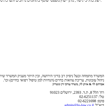
ייצוג בהליכי גישור, מתן ייעוץ משפטי שוטף בתחומים נרחבים והערכת סיכויי תביעה והגנה, בין היתר, בוחן משרדנו את פתרונות יצירתיים וראויים למניעת התדיינות מיותרת, וזאת בהתאם לאינטרסים של הלקוח ולצרכיו.
המשרד מתמחה ובעל ניסיון רב בדיני הירושה, ובין היתר מעניק המשרד שירות
ניהול עזבונות, עריכת צוואות בחיים (הנחיות למן טיפול רפואי בחיים) וכו'.
אברהם לוי & איתן לוי, משרד עורכי דין ונוטריון
רח' הלל 8, ת.ד. 2393, ירושלים 91023
טל': 02-6251137
פקס: 02-6221698
דוא"ל:
admin@lo-law.co.il