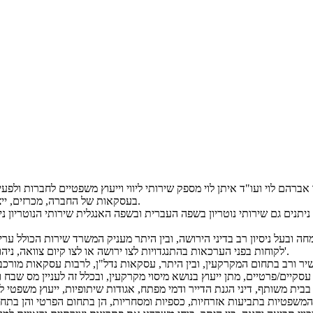
ברהם לוי ועו"ד איתן לוי מספק שירותי ליווי וייעוץ משפטיים לחברות ולפעיל
בעסקאות של החברה, מכרזים, ייצוג חברות בפני ערכאות ובהליכים מול הרשויות וטיפול בפירוק חברה.
יתנים גם שירותי נוטריון בשפה העברית ובשפה האנגלית שירותי הנוטריון ניתנ
ובעל ניסיון רב בדיני הירושה, ובין היתר מעניק המשרד שירות הכולל עריכת
לקוחות בפני הערכאות בהתנגדויות לצו ירושה או לצו קיום צוואה, ניהול עזבונות, עריכת צוואות בחיים (הנחיות למן טיפול רפואי בחיים) וכו'.
עשיר ורב בתחום המקרקעין, ובין היתר, עסקאות נדל"ן, לרבות עסקאות מורכבו
יים/פרטיים, מתן ייעוץ בנושא מיסוי מקרקעין, ובכלל זה לעניין מס שבח ומס
שפטיות בתביעות אזרחיות, כספיות ומסחריות, הן בתחום הפרטי והן בתחום הע